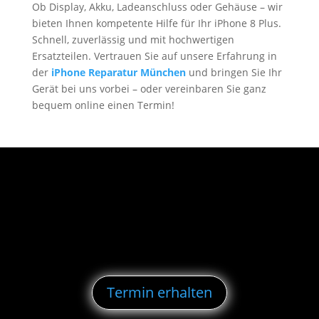
Ob Display, Akku, Ladeanschluss oder Gehäuse – wir
bieten Ihnen kompetente Hilfe für Ihr iPhone 8 Plus.
Schnell, zuverlässig und mit hochwertigen
Ersatzteilen. Vertrauen Sie auf unsere Erfahrung in
der
iPhone Reparatur München
und bringen Sie Ihr
Gerät bei uns vorbei – oder vereinbaren Sie ganz
bequem online einen Termin!
Termin erhalten