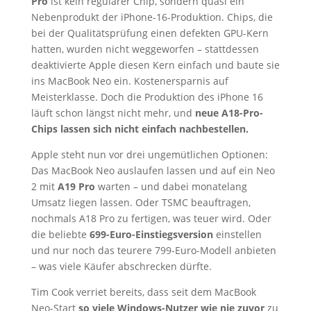
Pro
ist kein regulärer Chip, sondern quasi ein
Nebenprodukt der iPhone-16-Produktion. Chips, die
bei der Qualitätsprüfung einen defekten GPU-Kern
hatten, wurden nicht weggeworfen – stattdessen
deaktivierte Apple diesen Kern einfach und baute sie
ins MacBook Neo ein. Kostenersparnis auf
Meisterklasse. Doch die Produktion des iPhone 16
läuft schon längst nicht mehr, und
neue A18-Pro-
Chips lassen sich nicht einfach nachbestellen.
Apple steht nun vor drei ungemütlichen Optionen:
Das MacBook Neo auslaufen lassen und auf ein Neo
2 mit
A19 Pro
warten – und dabei monatelang
Umsatz liegen lassen. Oder TSMC beauftragen,
nochmals A18 Pro zu fertigen, was teuer wird. Oder
die beliebte
699-Euro-Einstiegsversion
einstellen
und nur noch das teurere 799-Euro-Modell anbieten
– was viele Käufer abschrecken dürfte.
Tim Cook verriet bereits, dass seit dem MacBook
Neo-Start
so viele Windows-Nutzer wie nie zuvor
zu